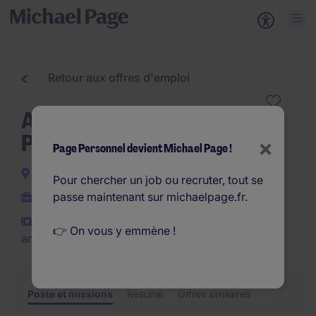
Retour aux offres d'emploi
Agent de Production
Polyvalent H/F
×
Page Personnel devient Michael Page !
Le Plessis-Pate
Pour chercher un job ou recruter, tout se
passe maintenant sur michaelpage.fr.
Interim
€21.000 - €24.000 par
👉 On vous y emmène !
an
Poste et missions
Résumé
Offres similaires