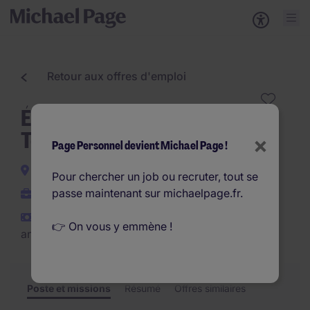
Retour aux offres d'emploi
Électricien Industriel Haute
Tension H/F
×
Page Personnel devient Michael Page !
Fos-sur-Mer
Pour chercher un job ou recruter, tout se
passe maintenant sur michaelpage.fr.
CDI
€28.000 - €32.000 par
👉 On vous y emmène !
an
Poste et missions
Résumé
Offres similaires